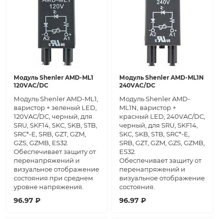
Модуль Shenler AMD-ML1
Модуль Shenler AMD-ML1N
120VAC/DC
240VAC/DC
Модуль Shenler AMD-ML1,
Модуль Shenler AMD-
варистор + зеленый LED,
ML1N, варистор +
120VAC/DC, черный, для
красный LED, 240VAC/DC,
SRU, SKF14, SKC, SKB, STB,
черный, для SRU, SKF14,
SRC*-E, SRB, GZT, GZM,
SKC, SKB, STB, SRC*-E,
GZS, GZMB, ES32.
SRB, GZT, GZM, GZS, GZMB,
Обеспечивает защиту от
ES32.
перенапряжений и
Обеспечивает защиту от
визуальное отображение
перенапряжений и
состояния при среднем
визуальное отображение
уровне напряжения.
состояния.
96.97 ₽
96.97 ₽