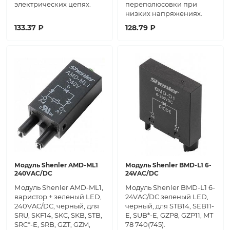
электрических цепях.
переполюсовки при
низких напряжениях.
133.37 ₽
128.79 ₽
Модуль Shenler AMD-ML1
Модуль Shenler BMD-L1 6-
240VAC/DC
24VAC/DC
Модуль Shenler AMD-ML1,
Модуль Shenler BMD-L1 6-
варистор + зеленый LED,
24VAC/DC зеленый LED,
240VAC/DC, черный, для
черный, для STB14, SEB11-
SRU, SKF14, SKC, SKB, STB,
E, SUB*-E, GZP8, GZP11, MT
SRC*-E, SRB, GZT, GZM,
78 740(745).