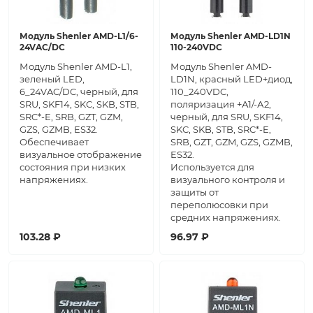
Модуль Shenler AMD-L1/6-
Модуль Shenler AMD-LD1N
24VAC/DC
110-240VDC
Модуль Shenler AMD-L1,
Модуль Shenler AMD-
зеленый LED,
LD1N, красный LED+диод,
6_24VAC/DC, черный, для
110_240VDC,
SRU, SKF14, SKC, SKB, STB,
поляризация +А1/-А2,
SRC*-E, SRB, GZT, GZM,
черный, для SRU, SKF14,
GZS, GZMB, ES32.
SKC, SKB, STB, SRC*-E,
Обеспечивает
SRB, GZT, GZM, GZS, GZMB,
визуальное отображение
ES32.
состояния при низких
Используется для
напряжениях.
визуального контроля и
защиты от
переполюсовки при
средних напряжениях.
103.28 ₽
96.97 ₽