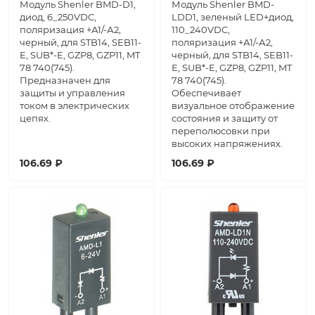
Модуль Shenler BMD-D1,
Модуль Shenler BMD-
диод, 6_250VDC,
LDD1, зеленый LED+диод,
поляризация +А1/-А2,
110_240VDC,
черный, для STB14, SEB11-
поляризация +А1/-А2,
E, SUB*-E, GZP8, GZP11, MT
черный, для STB14, SEB11-
78 740(745).
E, SUB*-E, GZP8, GZP11, MT
Предназначен для
78 740(745).
защиты и управления
Обеспечивает
током в электрических
визуальное отображение
цепях.
состояния и защиту от
переполюсовки при
высоких напряжениях.
106.69 ₽
106.69 ₽