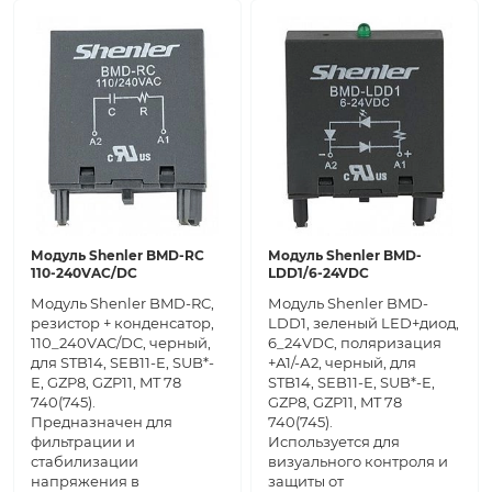
Модуль Shenler BMD-RC
Модуль Shenler BMD-
110-240VAC/DC
LDD1/6-24VDC
Модуль Shenler BMD-RC,
Модуль Shenler BMD-
резистор + конденсатор,
LDD1, зеленый LED+диод,
110_240VAC/DC, черный,
6_24VDC, поляризация
для STB14, SEB11-E, SUB*-
+А1/-А2, черный, для
E, GZP8, GZP11, MT 78
STB14, SEB11-E, SUB*-E,
740(745).
GZP8, GZP11, MT 78
Предназначен для
740(745).
фильтрации и
Используется для
стабилизации
визуального контроля и
напряжения в
защиты от