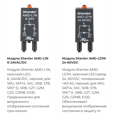
Модуль Shenler AMD-L1N
Модуль Shenler AMD-LD1N
6-24VAC/DC
24-60VDC
Модуль Shenler AMD-L1N,
Модуль Shenler AMD-
красный LED,
LD1N, красный LED+диод,
6_24VAC/DC, черный, для
24_60VDC, поляризация
SRU, SKF14, SKC, SKB, STB,
+А1/-А2, черный, для SRU,
SRC*-E, SRB, GZT, GZM,
SKF14, SKC, SKB, STB,
GZS, GZMB, ES32.
SRC*-E, SRB, GZT, GZM,
Предназначен для
GZS, GZMB, ES32.
визуального
Обеспечивает
отображения состояния
визуальное отображение
при низких
состояния и защиту от