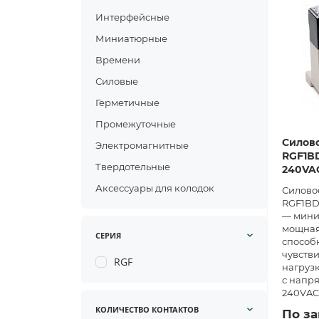
Интерфейсные
Миниатюрные
Времени
Силовые
Герметичные
Промежуточные
Силово
Электромагнитные
RGF1BD
Твердотельные
240VA
Аксессуары для колодок
Силовое
RGF1BD
— мини
мощная
СЕРИЯ
способн
чувстви
RGF
нагруз
с напр
240VAC
КОЛИЧЕСТВО КОНТАКТОВ
По з