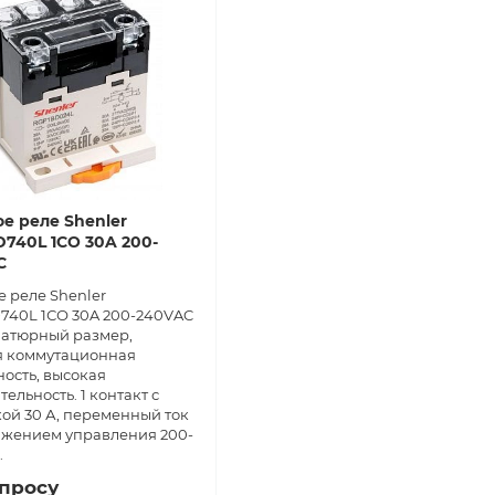
е реле Shenler
740L 1СО 30A 200-
C
 реле Shenler
740L 1СО 30A 200-240VAC
атюрный размер,
 коммутационная
ость, высокая
тельность. 1 контакт с
кой 30 А, переменный ток
яжением управления 200-
.
апросу