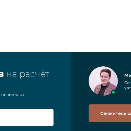
з
на расчёт
Мы
Свя
уто
течение часа
Свяжитесь с