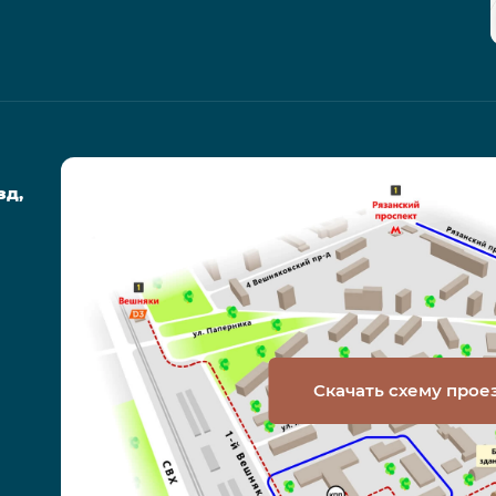
зд,
Скачать схему прое