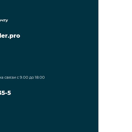
очту
er.pro
а связи с 9.00 до 18.00
35-5