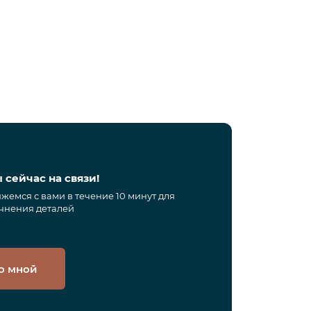
 сейчас на связи!
жемся с вами в течение 10 минут для
чнения деталей
о мной