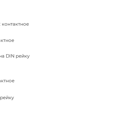
 контактное
актное
на DIN рейку
актное
 рейку