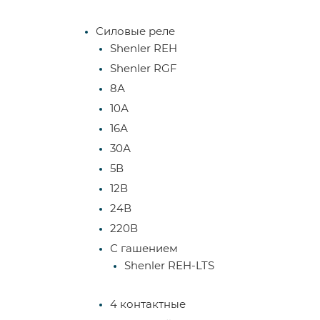
Силовые реле
Shenler REH
Shenler RGF
8А
10А
16А
30А
5В
12В
24В
220В
С гашением
Shenler REH-LTS
4 контактные