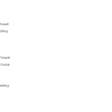
тные
ейку
ктные
ктное
рейку