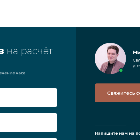
з
на расчёт
Мы
Свя
уто
течение часа
Свяжитесь с
Напишите нам на п