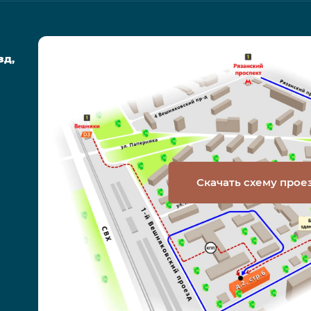
зд,
Скачать схему прое