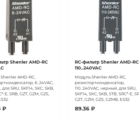
ьтр Shenler AMD-RC
RC-фильтр Shenler AMD-RC
AC
110..240VAC
 Shenler AMD-RC,
Модуль Shenler AMD-RC,
р+конденсатор, 6..24VAC,
резистор+конденсатор,
 для SRU, SKF14, SKC, SKB,
110..240VAC, черный, для SRU,
C*-E, SRB, GZT, GZM, GZS,
SKF14, SKC, SKB, STB, SRC*-E, S
S32.
GZT, GZM, GZS, GZMB, ES32.
8 ₽
89.36 ₽