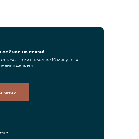
 сейчас на связи!
жемся с вами в течение 10 минут для
чнения деталей
о мной
очту