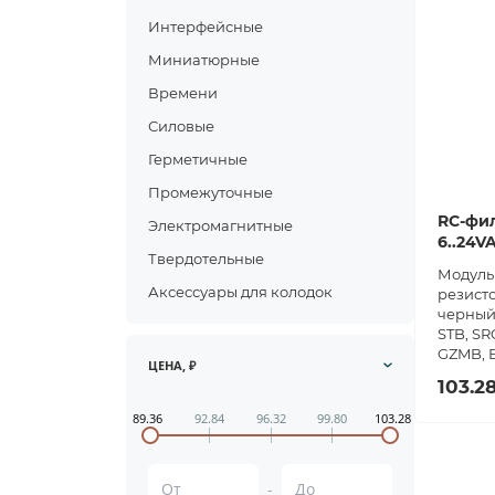
Интерфейсные
Миниатюрные
Времени
Силовые
Герметичные
Промежуточные
RC-фил
Электромагнитные
6..24V
Твердотельные
Модуль
Аксессуары для колодок
резисто
черный,
STB, SR
GZMB, E
ЦЕНА, ₽
103.2
89.36
92.84
96.32
99.80
103.28