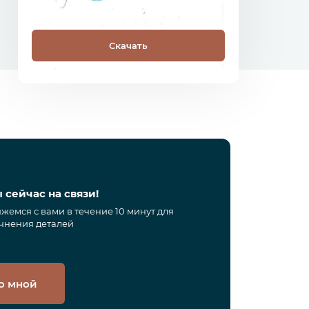
Скачать
С
 сейчас на связи!
жемся с вами в течение 10 минут для
чнения деталей
о мной