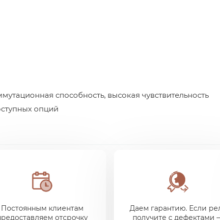
утационная способность, высокая чувствительность
оступных опций
Постоянным клиентам
Даем гарантию. Если ре
предоставляем отсрочку
получите с дефектами 