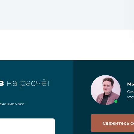
з
на расчёт
Мы
Свя
уто
течение часа
Свяжитесь с