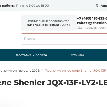
 работы:
Пн-пт с 9:00 до 18:00
Адр
+7 (495) 135-135-
Официальный представитель
zakaz1@shenler.
«SHENLER» в России
с 2013 г
Скопировать почту
Доставка и оплата
Отзывы
омежуточные реле 220В
Промежуточное реле Shenler JQX-13F-
е Shenler JQX-13F-LY2-L