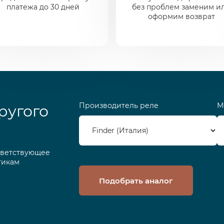
платежа до 30 дней
без проблем заменим и
оформим возврат
Производитель реле
М
ругого
тветствующее
тикам
Подобрать аналог