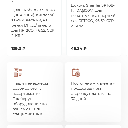
E
Цоколь Shenler SRT08-
Цоколь Shenler SRU08-
P, 10A(300V), для
E, 10A(300V), винтовой
печатных плат, черный,
зажим, черный, на
для RFT2CO, 46.52, G2R-
рейку DIN35/панель,
2, KRI2
для RFT2CO, 46.52, G2R-
2, KRI2.
139.3 ₽
45.34 ₽
Наши менеджеры
Постоянным клиентам
разбираются в
предоставляем
ассортименте.
отсрочку платежа до
Подберут
30 дней
оборудование по
вашему ТЗ или
спецификации