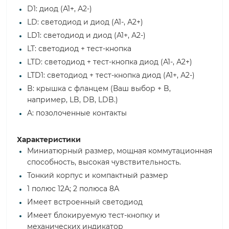
D1: диод (А1+, А2-)
LD: светодиод и диод (А1-, А2+)
LD1: светодиод и диод (А1+, А2-)
LT: светодиод + тест-кнопка
LTD: светодиод + тест-кнопка диод (А1-, А2+)
LTD1: светодиод + тест-кнопка диод (А1+, А2-)
B: крышка с фланцем (Ваш выбор + B,
например, LB, DB, LDB.)
A: позолоченные контакты
Характеристики
Миниатюрный размер, мощная коммутационная
способность, высокая чувствительность.
Тонкий корпус и компактный размер
1 полюс 12А; 2 полюса 8А
Имеет встроенный светодиод
Имеет блокируемую тест-кнопку и
механических индикатор