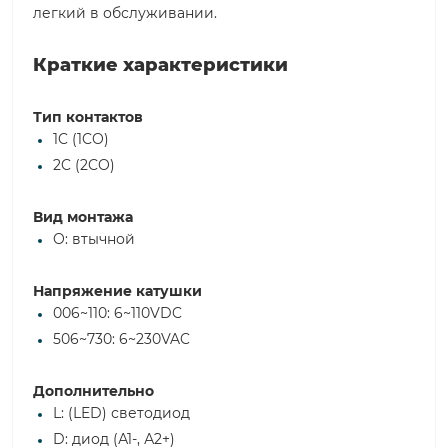
легкий в обслуживании.
Краткие характеристики
Тип контактов
1C (1CO)
2C (2CO)
Вид монтажа
O: втычной
Напряжение катушки
006~110: 6~110VDC
506~730: 6~230VAC
Дополнительно
L: (LED) светодиод
D: диод (А1-, А2+)