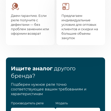
Даем гарантию. Если
Предлагаем
реле получите с
индивидуальные
дефектами — без
условия для оптовых
проблем заменим или
клиентов и скидки на
оформим возврат
большие объемы
закупок
Ищите аналог
другого
бренда?
Подберем нужное реле точно
соответствующее вашим требованиям и
характеристикам
Производитель реле
Модель