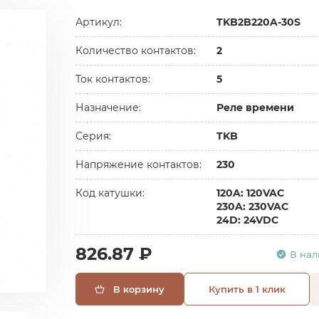
Артикул:
TKB2B220A-30S
Количество контактов:
2
Ток контактов:
5
Назначение:
Реле времени
Серия:
TKB
Напряжение контактов:
230
Код катушки:
120A: 120VAC
230A: 230VAC
24D: 24VDC
826.87 ₽
В на
В корзину
Купить в 1 клик