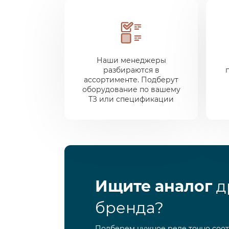
Наши менеджеры
разбираются в
ассортименте. Подберут
оборудование по вашему
ТЗ или спецификации
Ищите аналог
д
бренда?
Подберем нужное реле точно соо