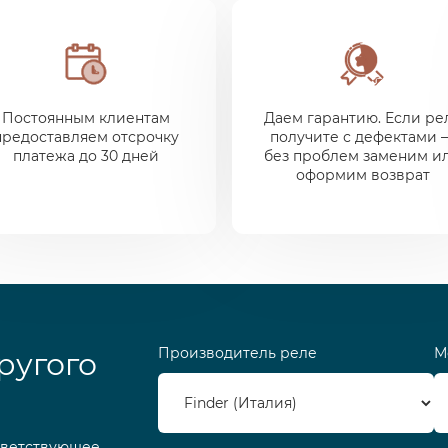
Постоянным клиентам
Даем гарантию. Если ре
предоставляем отсрочку
получите с дефектами 
платежа до 30 дней
без проблем заменим и
оформим возврат
Производитель реле
М
ругого
тветствующее