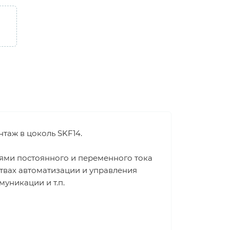
нтаж в цоколь SKF14.
пями постоянного и переменного тока
твах автоматизации и управления
уникации и т.п.