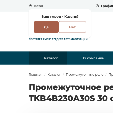
Казань
График
Ваш город -
Казань?
Да
Нет
Каталог
О компании
Главная
Каталог
Промежуточные реле
Пр
Промежуточное ре
TKB4B230A30S 30 с