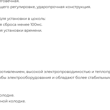
лговечная.
щего регулировке, ударопрочная конструкция.
ля установки в цоколь:
 сброса менее 100мс.
я установки времени.
отивлением, высокой электропроводимостью и теплоп
жбы электрооборудования и обладают более стабильны
олодке.
ной колодке.