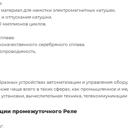
:
 материал для намотки электромагнитных катушек.
и отпускания катушки.
0 миллионов циклов.
плава:
окачественного серебряного сплава.
ропроводимость.
бразных устройствах автоматизации и управления обо
кже чаще всего в таких сферах, как промышленное и м
установки, вычислительная техника, телекоммуникации и
ации промежуточного Реле
С.