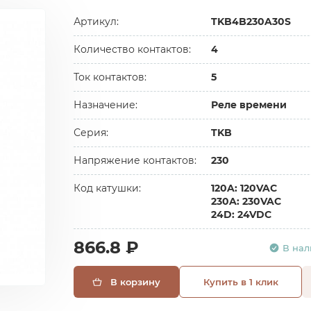
Артикул:
TKB4B230A30S
Количество контактов:
4
Ток контактов:
5
Назначение:
Реле времени
Серия:
TKB
Напряжение контактов:
230
Код катушки:
120A: 120VAC
230A: 230VAC
24D: 24VDC
866.8 ₽
В на
В корзину
Купить в 1 клик