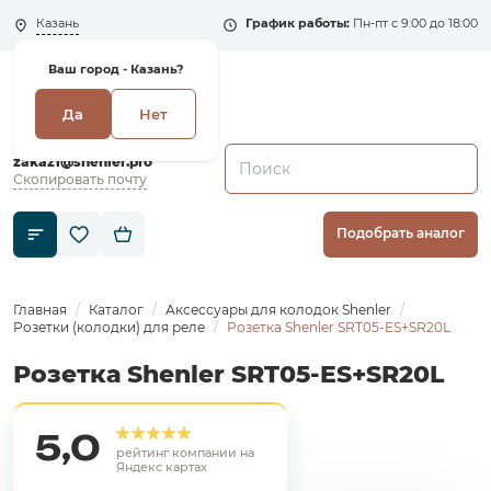
Казань
График работы:
Пн-пт с 9:00 до 18:00
Ваш город -
Казань?
Да
Нет
+7 (495) 135-135-5
zakaz1@shenler.pro
Скопировать почту
Подобрать аналог
Главная
Каталог
Аксессуары для колодок Shenler
Розетки (колодки) для реле
Розетка Shenler SRT05-ES+SR20L
Розетка Shenler SRT05-ES+SR20L
5,0
рейтинг компании на
Яндекс картах