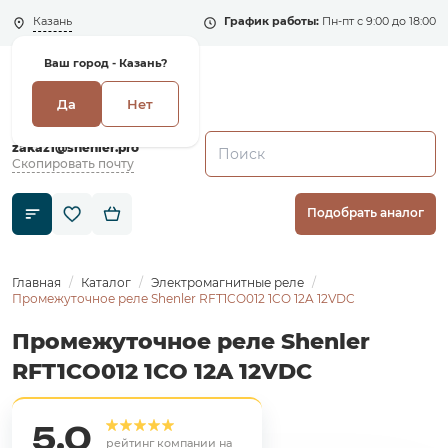
Казань
График работы:
Пн-пт с 9:00 до 18:00
Ваш город -
Казань?
Да
Нет
+7 (495) 135-135-5
zakaz1@shenler.pro
Скопировать почту
Подобрать аналог
Главная
Каталог
Электромагнитные реле
Промежуточное реле Shenler RFT1CO012 1CO 12A 12VDC
Промежуточное реле Shenler
RFT1CO012 1CO 12A 12VDC
5,0
рейтинг компании на