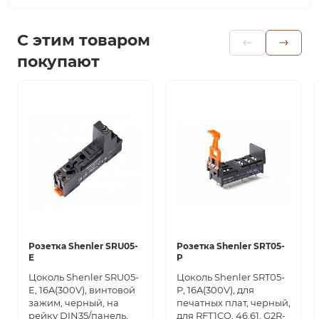
С этим товаром
покупают
Розетка Shenler SRU05-
Розетка Shenler SRT05-
E
P
Цоколь Shenler SRU05-
Цоколь Shenler SRT05-
E, 16A(300V), винтовой
P, 16A(300V), для
зажим, черный, на
печатных плат, черный,
рейку DIN35/панель,
для RFT1CO, 46.61, G2R-