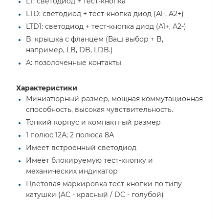
LT: светодиод + тест-кнопка
LTD: светодиод + тест-кнопка диод (А1-, А2+)
LTD1: светодиод + тест-кнопка диод (А1+, А2-)
B: крышка с фланцем (Ваш выбор + B,
например, LB, DB, LDB.)
A: позолоченные контакты
Характеристики
Миниатюрный размер, мощная коммутационная
способность, высокая чувствительность.
Тонкий корпус и компактный размер
1 полюс 12А; 2 полюса 8А
Имеет встроенный светодиод
Имеет блокируемую тест-кнопку и
механических индикатор
Цветовая маркировка тест-кнопки по типу
катушки (AC - красный / DC - голубой)