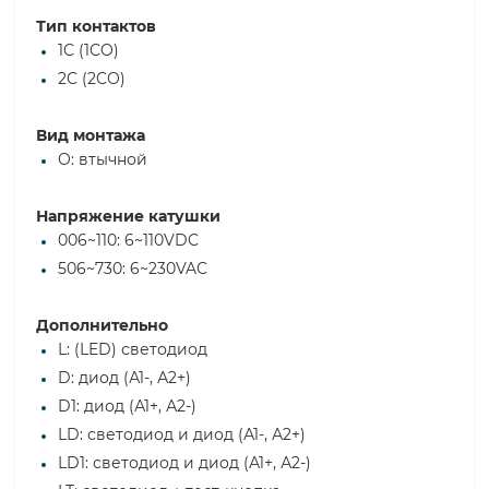
Тип контактов
1C (1CO)
2C (2CO)
Вид монтажа
O: втычной
Напряжение катушки
006~110: 6~110VDC
506~730: 6~230VAC
Дополнительно
L: (LED) светодиод
D: диод (А1-, А2+)
D1: диод (А1+, А2-)
LD: светодиод и диод (А1-, А2+)
LD1: светодиод и диод (А1+, А2-)