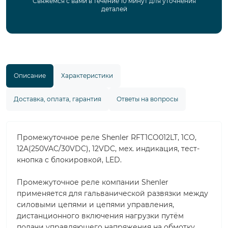
Свяжемся с вами в течение 10 минут для уточнения
деталей
Описание
Характеристики
Доставка, оплата, гарантия
Ответы на вопросы
Промежуточное реле Shenler RFT1CO012LT, 1CO,
12A(250VAC/30VDC), 12VDC, мех. индикация, тест-
кнопка с блокировкой, LED.
Промежуточное реле компании Shenler
применяется для гальванической развязки между
силовыми цепями и цепями управления,
дистанционного включения нагрузки путём
подачи управляющего напряжения на обмотку