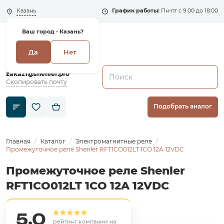
Казань
График работы:
Пн-пт с 9:00 до 18:00
Ваш город -
Казань?
Да
Нет
+7 (495) 135-135-5
zakaz1@shenler.pro
Скопировать почту
Подобрать аналог
Главная
Каталог
Электромагнитные реле
Промежуточное реле Shenler RFT1CO012LT 1CO 12A 12VDC
Промежуточное реле Shenler
RFT1CO012LT 1CO 12A 12VDC
5,0
рейтинг компании на