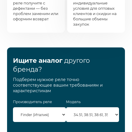
реле получите с
индивидуальные
дефектами — без
условия для оптовых
проблем заменим или
клиентов и скидки на
оформим возврат
большие объемы
закупок
Ищите аналог
другого
бренда?
Подберем нужное реле точно
соответствующее вашим требованиям и
характеристикам
Производитель реле
Модель