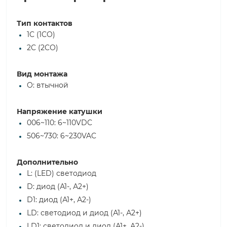
Тип контактов
1C (1CO)
2C (2CO)
Вид монтажа
O: втычной
Напряжение катушки
006~110: 6~110VDC
506~730: 6~230VAC
Дополнительно
L: (LED) светодиод
D: диод (А1-, А2+)
D1: диод (А1+, А2-)
LD: светодиод и диод (А1-, А2+)
LD1: светодиод и диод (А1+, А2-)