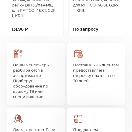
рейку DIN35/панель,
для RFT1CO, 46.61, G2R-
для RFT1CO, 46.61, G2R-
1, KRI1.
1, KRI1.
131.96 ₽
По запросу
Наши менеджеры
Постоянным клиентам
разбираются в
предоставляем
ассортименте.
отсрочку платежа до
Подберут
30 дней
оборудование по
вашему ТЗ или
спецификации
Даем гарантию. Если
Предлагаем